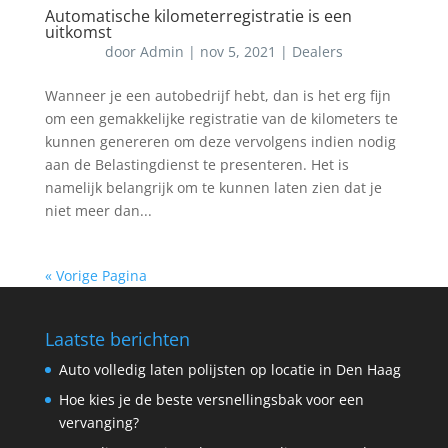
Automatische kilometerregistratie is een
uitkomst
door
Admin
|
nov 5, 2021
|
Dealers
Wanneer je een autobedrijf hebt, dan is het erg fijn
om een gemakkelijke registratie van de kilometers te
kunnen genereren om deze vervolgens indien nodig
aan de Belastingdienst te presenteren. Het is
namelijk belangrijk om te kunnen laten zien dat je
niet meer dan...
« Vorige Pagina
Laatste berichten
Auto volledig laten polijsten op locatie in Den Haag
Hoe kies je de beste versnellingsbak voor een
vervanging?