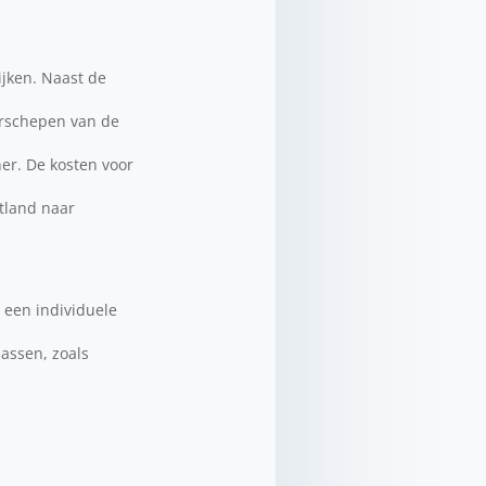
ijken. Naast de
erschepen van de
ner. De kosten voor
tland naar
 een individuele
passen, zoals