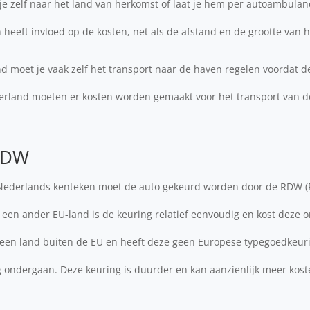
 je zelf naar het land van herkomst of laat je hem per autoambula
heeft invloed op de kosten, net als de afstand en de grootte van h
and moet je vaak zelf het transport naar de haven regelen voordat 
rland moeten er kosten worden gemaakt voor het transport van d
 RDW
 Nederlands kenteken moet de auto gekeurd worden door de RDW (R
t een ander EU-land is de keuring relatief eenvoudig en kost deze o
t een land buiten de EU en heeft deze geen Europese typegoedkeur
 ondergaan. Deze keuring is duurder en kan aanzienlijk meer koste