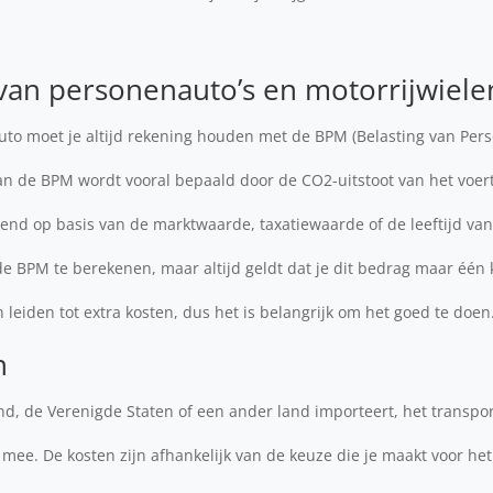
van personenauto’s en motorrijwiele
auto moet je altijd rekening houden met de BPM (Belasting van Per
van de BPM wordt vooral bepaald door de CO2-uitstoot van het voer
nd op basis van de marktwaarde, taxatiewaarde of de leeftijd van 
e BPM te berekenen, maar altijd geldt dat je dit bedrag maar één
 leiden tot extra kosten, dus het is belangrijk om het goed te doen
n
and, de Verenigde Staten of een ander land importeert, het transp
 mee. De kosten zijn afhankelijk van de keuze die je maakt voor het 