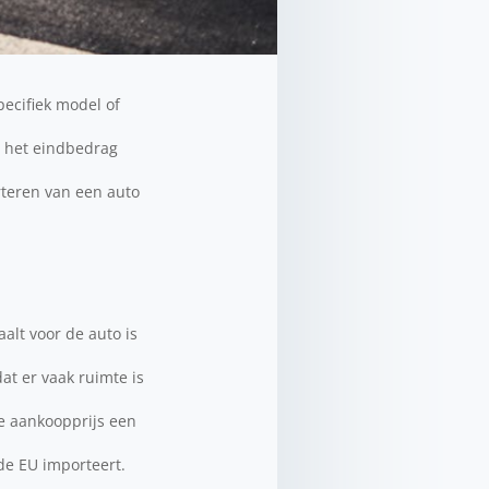
pecifiek model of
e het eindbedrag
orteren van een auto
aalt voor de auto is
at er vaak ruimte is
de aankoopprijs een
de EU importeert.