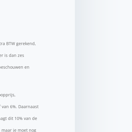
xtra BTW gerekend,
er is dan zes
w beschouwen en
opprijs,
ef van 6%. Daarnaast
aagt dit 10% van de
, maar je moet nog