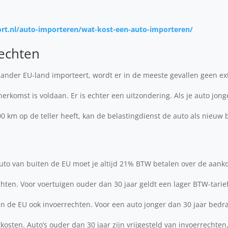
ort.nl/auto-importeren/wat-kost-een-auto-importeren/
echten
 ander EU-land importeert, wordt er in de meeste gevallen geen e
herkomst is voldaan. Er is echter een uitzondering. Als je auto jong
 km op de teller heeft, kan de belastingdienst de auto als nieu
uto van buiten de EU moet je altijd 21% BTW betalen over de aanko
hten. Voor voertuigen ouder dan 30 jaar geldt een lager BTW-tari
ten de EU ook invoerrechten. Voor een auto jonger dan 30 jaar bedr
sten. Auto’s ouder dan 30 jaar zijn vrijgesteld van invoerrechten