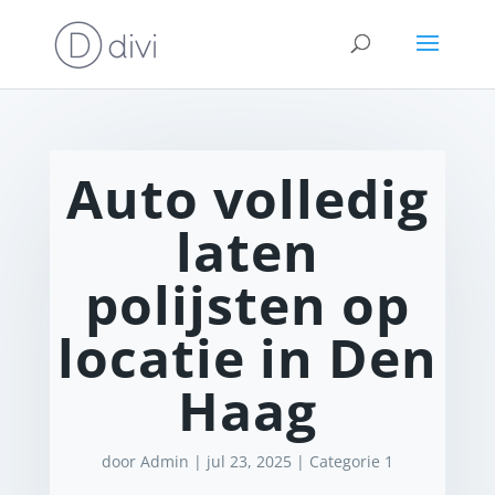
Auto volledig
laten
polijsten op
locatie in Den
Haag
door
Admin
|
jul 23, 2025
|
Categorie 1