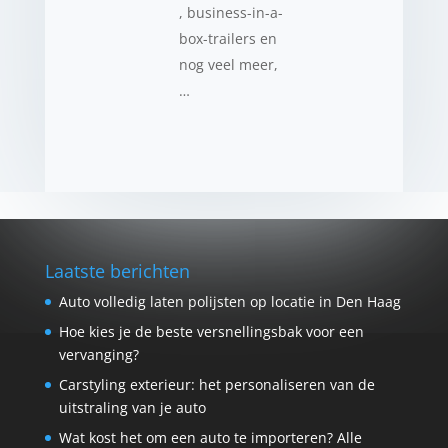
, business-in-a-
box-trailers en
nog veel meer,
…
Laatste berichten
Auto volledig laten polijsten op locatie in Den Haag
Hoe kies je de beste versnellingsbak voor een
vervanging?
Carstyling exterieur: het personaliseren van de
uitstraling van je auto
Wat kost het om een auto te importeren? Alle