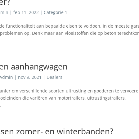
er?
dmin
|
feb 11, 2022
|
Categorie 1
de functionaliteit aan bepaalde eisen te voldoen. In de meeste ga
k problemen op. Denk maar aan vloeistoffen die op beton terechtk
oten aanhangwagen
Admin
|
nov 9, 2021
|
Dealers
ier om verschillende soorten uitrusting en goederen te vervoere
eleinden die variëren van motortrailers, uitrustingstrailers,
.
tussen zomer- en winterbanden?