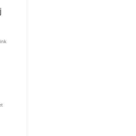
j
ink
n
et