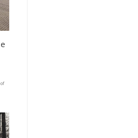
je
 of