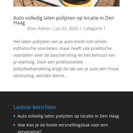
Auto volledig laten polijsten op locatie in Den
Haag
door
Admin
|
jul 23, 2025
|
Categorie 1
Het laten polijsten van je auto biedt niet alleen
esthetische voordelen, maar heeft ook praktische
voordelen voor de bescherming en het behoud van
je voertuig. Door een professionele
polijstbehandeling krijgt de lak van je auto een frisse
uitstraling, worden kleine...
Laatste berichten
Auto volledig laten polijsten op locatie in Den Haag
Hoe kies je de beste versnellingsbak voor een
vervanging?